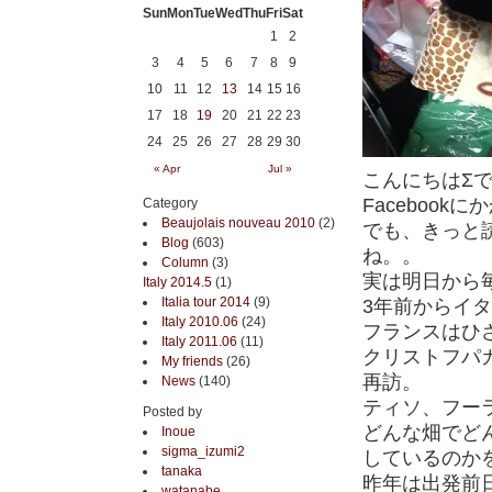
Sun
Mon
Tue
Wed
Thu
Fri
Sat
1
2
3
4
5
6
7
8
9
10
11
12
13
14
15
16
17
18
19
20
21
22
23
24
25
26
27
28
29
30
« Apr
Jul »
こんにちはΣ
Faceboo
Category
Beaujolais nouveau 2010
(2)
でも、きっと
Blog
(603)
ね。。
Column
(3)
実は明日から
Italy 2014.5
(1)
Italia tour 2014
(9)
3年前からイ
Italy 2010.06
(24)
フランスはひ
Italy 2011.06
(11)
クリストフパ
My friends
(26)
再訪。
News
(140)
ティソ、フー
Posted by
どんな畑でど
Inoue
sigma_izumi2
しているのか
tanaka
昨年は出発前日
watanabe