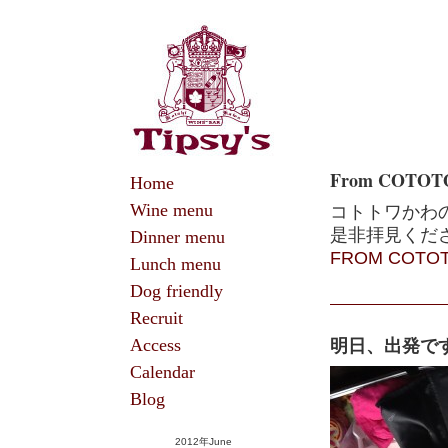
From COTOT
Home
Wine menu
コトトワかわ
是非拝見くだ
Dinner menu
FROM COTOT
Lunch menu
Dog friendly
Recruit
明日、出発で
Access
Calendar
Blog
2012年June