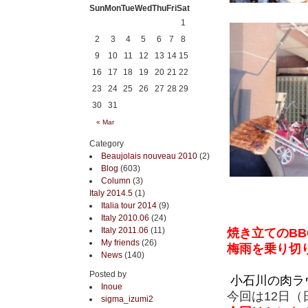
Sun
Mon
Tue
Wed
Thu
Fri
Sat
1
2
3
4
5
6
7
8
9
10
11
12
13
14
15
16
17
18
19
20
21
22
23
24
25
26
27
28
29
30
31
« Mar
Category
Beaujolais nouveau 2010
(2)
Blog
(603)
Column
(3)
Italy 2014.5
(1)
Italia tour 2014
(9)
Italy 2010.06
(24)
Italy 2011.06
(11)
焼き立てのB
My friends
(26)
梅雨を乗り切
News
(140)
Posted by
小石川の肉ラヴ
Inoue
今回は12日（
sigma_izumi2