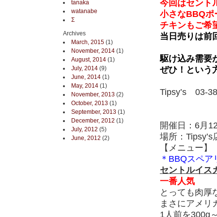
今回はセント
tanaka
watanabe
小さなBBQ
Σ
チキンもご希
Archives
当日売りは前
March, 2015
(1)
November, 2014
(1)
駆け込み需要
August, 2014
(1)
July, 2014
(9)
ぜひ！という
June, 2014
(1)
May, 2014
(1)
Tipsy’s 03-3
November, 2013
(2)
October, 2013
(1)
September, 2013
(1)
December, 2012
(1)
開催日：6月12
July, 2012
(5)
場所：Tips
June, 2012
(2)
【メニュー】
＊BBQスペア
セントルイスカ
一番人気
とっても肉厚な
まさにアメリ
1人前を300