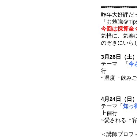
****************
昨年大好評だ
「お勉強＠Tip
今回は採算全
気軽に、気楽
のぞきにいら
3月26日（土）1
テーマ 「
今
行
~温度・飲み
4月24日（日）1
テーマ「
知っ
上催行
~愛される上
＜講師プロフ