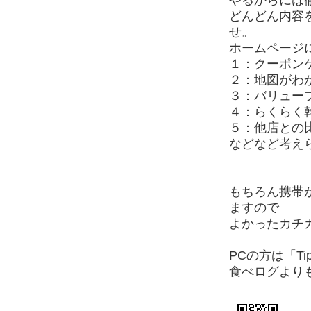
やるからには
どんどん内容
せ。
ホームページ
１：クーポン
２：地図がわ
３：バリュー
４：らくらく
５：他店との
などなど考え
もちろん携帯
ますので
よかったカチ
PCの方は「Ti
食べログより