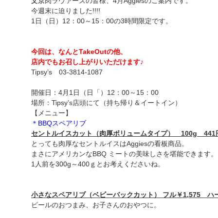
文京
肉ラヴァーズの皆様、4月Aggiesのご案内です。
今週末に迫りました!!!!
1日（日）12：00～15：00の3時間限定です。
今回は、なんとTakeOutの他、
店内でもお召し上がりいただけます♪
Tipsy’s 03-3814-1087
開催日：4月1日（日「）12：00～15：00
場所：Tipsy’s店頭にて（持ち帰り＆イートイン）
【メニュー】
＊BBQスペアリブ
セントルイスカット（肉厚ボリュームタイプ） 100g 441
とっても肉厚なセントルイスはAggiesの看板商品。
まさにアメリカンなBBQ ミートの美味しさを堪能できます。
1人前を300g～400ｇとお考えくださいね。
小さなスペアリブ（ベビーバックカット） フル￥1,575 ハー
ビールのおつまみ、お子さんのおやつに。