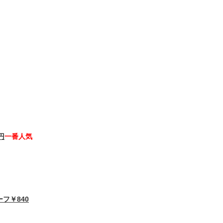
円
一番人気
フ￥840