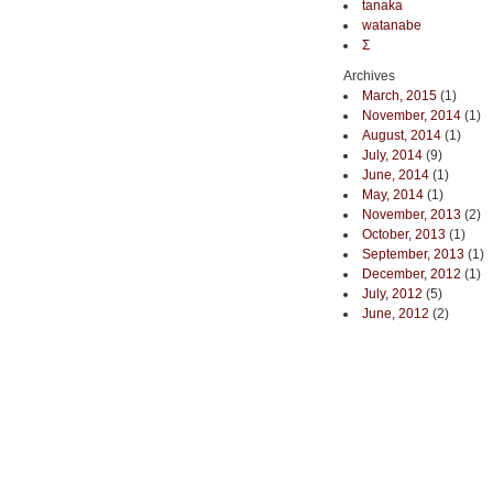
tanaka
watanabe
Σ
Archives
March, 2015
(1)
November, 2014
(1)
August, 2014
(1)
July, 2014
(9)
June, 2014
(1)
May, 2014
(1)
November, 2013
(2)
October, 2013
(1)
September, 2013
(1)
December, 2012
(1)
July, 2012
(5)
June, 2012
(2)