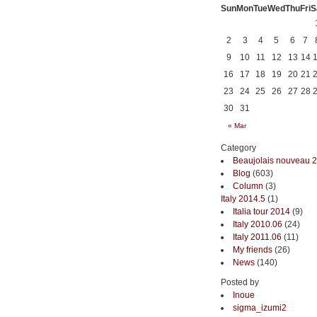
Sun
Mon
Tue
Wed
Thu
Fri
S
2
3
4
5
6
7
9
10
11
12
13
14
16
17
18
19
20
21
23
24
25
26
27
28
30
31
« Mar
Category
Beaujolais nouveau 
Blog
(603)
Column
(3)
Italy 2014.5
(1)
Italia tour 2014
(9)
Italy 2010.06
(24)
Italy 2011.06
(11)
My friends
(26)
News
(140)
Posted by
Inoue
sigma_izumi2