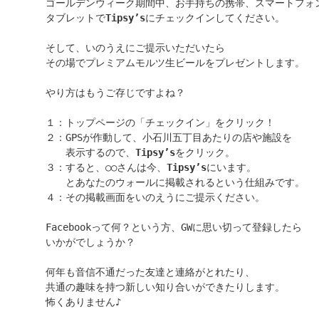
ゴールデンウィーク期間中、お手持ちの携帯、スマートフォン
タブレットで
Tipsy’s
にチェックインしてください。
そして、いのうえにご提示いただいたら

その場でプレミアムモルツ生ビールをプレゼントします。
やり方はもうご存じですよね？
１：トップページの「チェックイン」をクリック！
２：GPSが作動して、小石川五丁目あたりの店や施設を
　　表示するので、
Tipsy’s
をクリック。
３：すると、○○さんは今、
Tipsy’s
にいます。
　　とあなたのウォールに掲載されるという仕組みです。
４：その掲載画面をいのえうにご提示ください。
Facebookって何？という方、GWに思い切って登録したら
いかがでしょうか？
何年も音信不通だった友達と連絡がとれたり、
共通の趣味を持つ新しい知り合いができたりします。
怖くありません♪