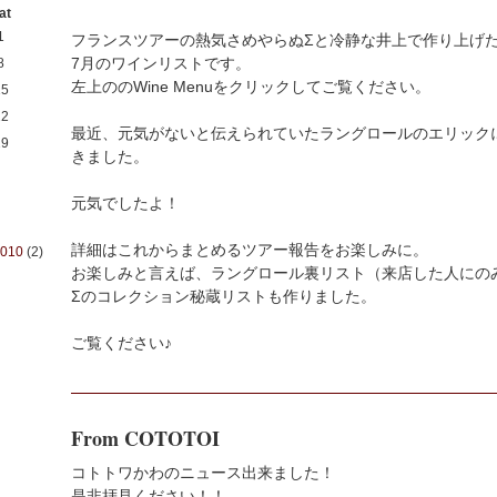
at
1
フランスツアーの熱気さめやらぬΣと冷静な井上で作り上げ
7月のワインリストです。
8
左上ののWine Menuをクリックしてご覧ください。
15
22
最近、元気がないと伝えられていたラングロールのエリック
29
きました。
元気でしたよ！
詳細はこれからまとめるツアー報告をお楽しみに。
2010
(2)
お楽しみと言えば、ラングロール裏リスト（来店した人にの
Σのコレクション秘蔵リストも作りました。
ご覧ください♪
From COTOTOI
コトトワかわのニュース出来ました！
是非拝見ください！！